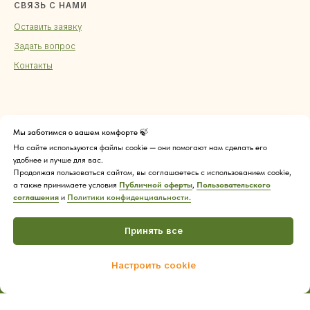
СВЯЗЬ С НАМИ
Оставить заявку
Задать вопрос
Контакты
Мы заботимся о вашем комфорте 🍃
На сайте используются файлы cookie — они помогают нам сделать его
удобнее и лучше для вас.
Продолжая пользоваться сайтом, вы соглашаетесь с использованием cookie,
а также принимаете условия
Публичной оферты
,
Пользовательского
соглашения
и
Политики конфиденциальности.
Принять все
Настроить cookie
Tilda
Made on
Home
Catalog
Cart