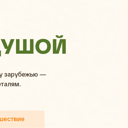
ДУШОЙ
му зарубежью —
еталям.
шествие