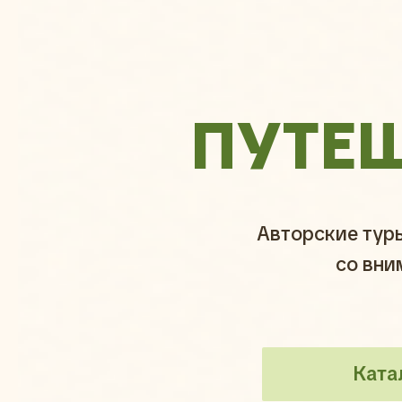
ПУТЕ
Авторские тур
со вни
Ката