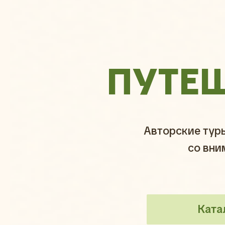
ПУТЕ
Авторские тур
со вни
Ката