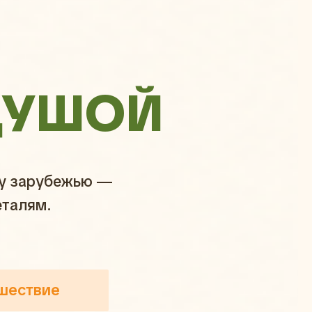
ДУШОЙ
му зарубежью —
еталям.
шествие