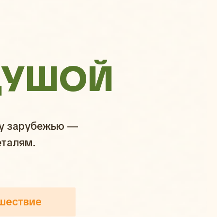
ДУШОЙ
му зарубежью —
еталям.
шествие