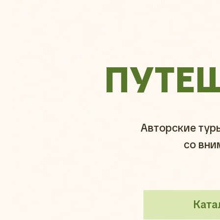
ПУТЕ
Авторские тур
со вни
Ката