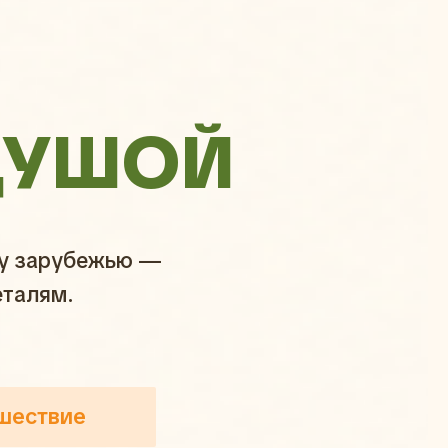
ДУШОЙ
му зарубежью —
еталям.
шествие