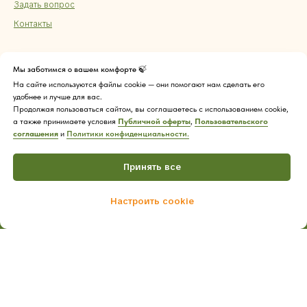
Задать вопрос
Контакты
Мы заботимся о вашем комфорте 🍃
На сайте используются файлы cookie — они помогают нам сделать его
удобнее и лучше для вас.
Продолжая пользоваться сайтом, вы соглашаетесь с использованием cookie,
а также принимаете условия
Публичной оферты
,
Пользовательского
соглашения
и
Политики конфиденциальности.
Принять все
Настроить cookie
Tilda
Made on
Home
Catalog
Cart